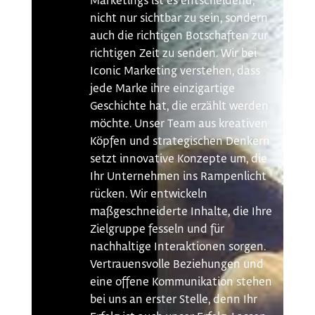
Marketings ist es entscheidend,
nicht nur sichtbar zu sein, sondern
auch die richtigen Botschaften zur
richtigen Zeit zu senden. Wir bei
Iconic Marketing verstehen, dass
jede Marke ihre einzigartige
Geschichte hat, die erzählt werden
möchte. Unser Team aus kreativen
Köpfen und strategischen Denkern
setzt innovative Konzepte um, die
Ihr Unternehmen ins Rampenlicht
rücken. Wir entwickeln
maßgeschneiderte Inhalte, die Ihre
Zielgruppe fesseln und für
nachhaltige Interaktionen sorgen.
Vertrauensvolle Beziehungen und
eine offene Kommunikation stehen
bei uns an erster Stelle, denn Ihr