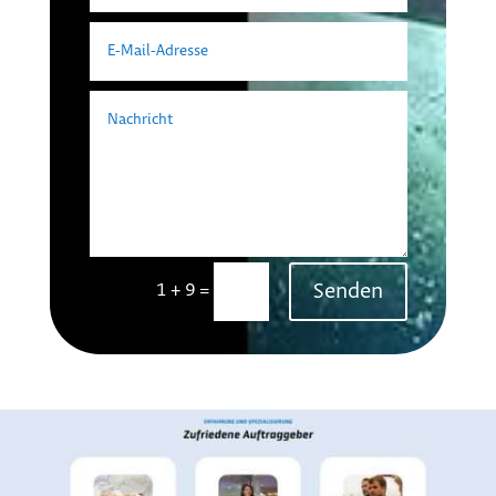
Senden
=
1 + 9